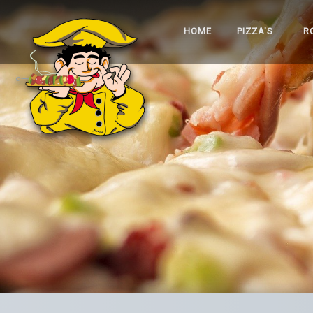
HOME
PIZZA'S
R