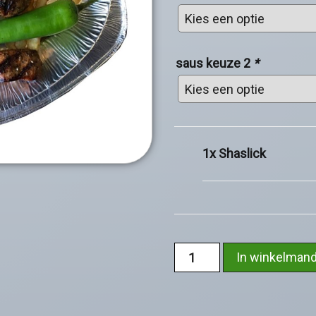
saus keuze 2
*
1x
Shaslick
In winkelman