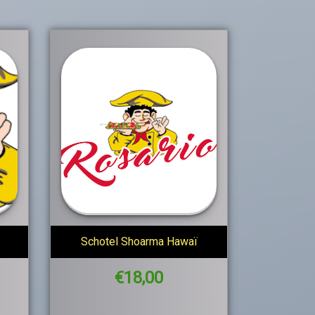
Schotel Shoarma Hawaï
€
18,00