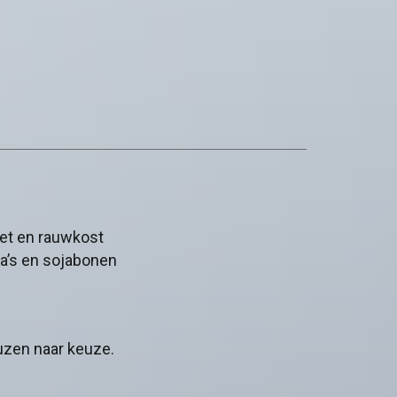
riet en rauwkost
da’s en sojabonen
uzen naar keuze.