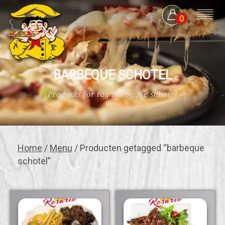
0
BARBEQUE SCHOTEL
Products for tag barbeque schotel
Home
/
Menu
/ Producten getagged “barbeque
schotel”