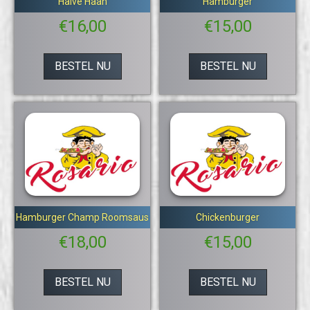
Halve Haan
Hamburger
€
16,00
€
15,00
BESTEL NU
BESTEL NU
Hamburger Champ Roomsaus
Chickenburger
€
18,00
€
15,00
BESTEL NU
BESTEL NU