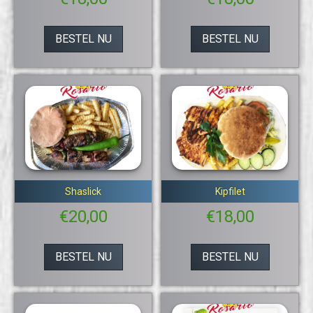
BESTEL NU
BESTEL NU
Shaslick
Kipfilet
€
20,00
€
18,00
BESTEL NU
BESTEL NU