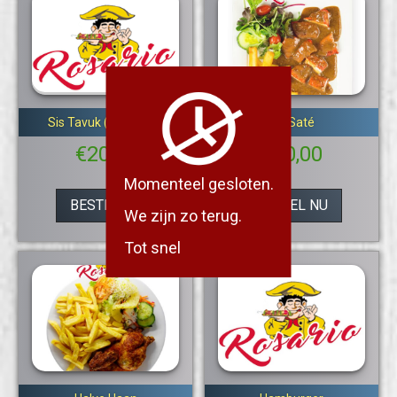
Sis Tavuk (Kip Spies)
Kip Saté
€
20,00
€
20,00
Momenteel gesloten.
BESTEL NU
BESTEL NU
We zijn zo terug.
Tot snel