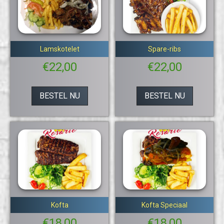
Lamskotelet
Spare-ribs
€
22,00
€
22,00
BESTEL NU
BESTEL NU
Kofta
Kofta Speciaal
€
18,00
€
18,00