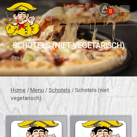
0
SCHOTELS (NIET VEGETARISCH)
Products for category Schotels (niet vegetarisch)
Home
/
Menu
/
Schotels
/ Schotels (niet
vegetarisch)