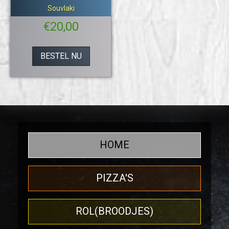
Souvlaki
€
20,00
BESTEL NU
HOME
PIZZA'S
ROL(BROODJES)