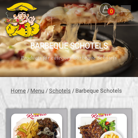
0
BARBEQUE SCHOTELS
Products for category Barbeque Schotels
Home
/
Menu
/
Schotels
/ Barbeque Schotels