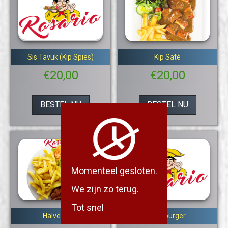
Sis Tavuk (Kip Spies)
Kip Saté
€
20,00
€
20,00
BESTEL NU
BESTEL NU
Momenteel gesloten.
We zijn zo terug.
Tot snel
Halve Haan
Hamburger