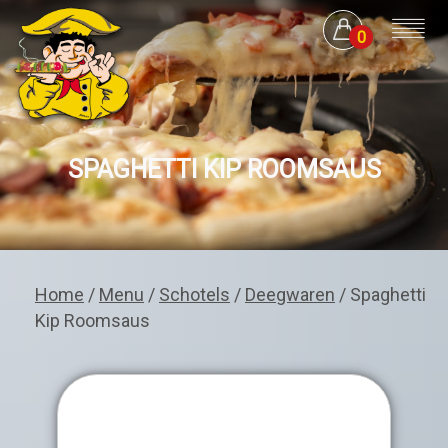
0
SPAGHETTI KIP ROOMSAUS
Home
/
Menu
/
Schotels
/
Deegwaren
/ Spaghetti
Kip Roomsaus