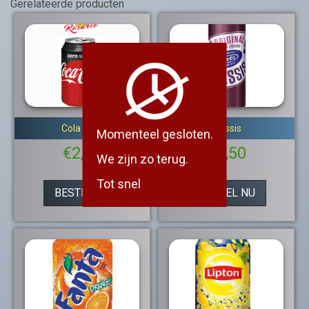
Gerelateerde producten
Cola Zero
Cassis
Momenteel gesloten.
€
2,00
€
2,50
We zijn zo terug.
Tot snel
BESTEL NU
BESTEL NU