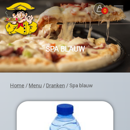
0
SPA BLAUW
Home
/
Menu
/
Dranken
/ Spa blauw