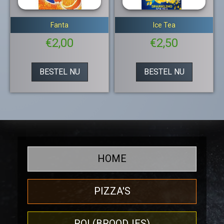
Fanta
Ice Tea
€
2,00
€
2,50
BESTEL NU
BESTEL NU
HOME
PIZZA'S
ROL(BROODJES)