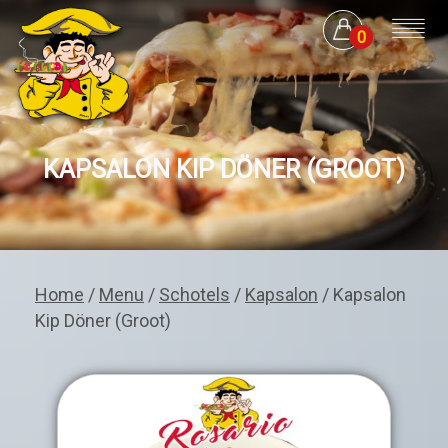
0
KAPSALON KIP DÖNER (GROOT)
Home
/
Menu
/
Schotels
/
Kapsalon
/ Kapsalon
Kip Döner (Groot)