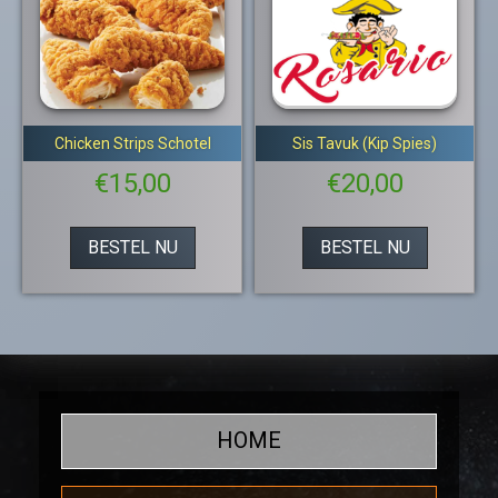
Chicken Strips Schotel
Sis Tavuk (Kip Spies)
€
15,00
€
20,00
BESTEL NU
BESTEL NU
HOME