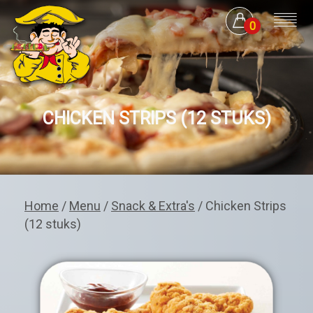
0
CHICKEN STRIPS (12 STUKS)
Home
/
Menu
/
Snack & Extra's
/ Chicken Strips
(12 stuks)