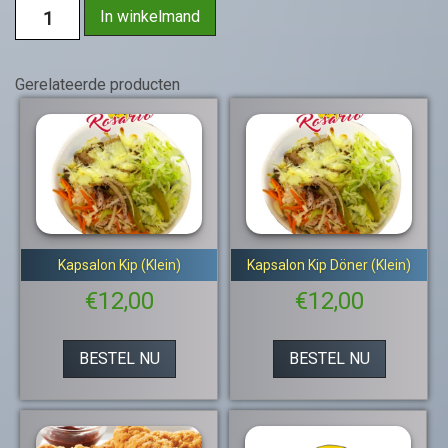
In winkelmand
Gerelateerde producten
Kapsalon Kip (Klein)
Kapsalon Kip Döner (Klein)
€
12,00
€
12,00
BESTEL NU
BESTEL NU