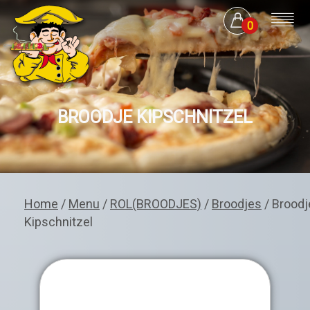
0
BROODJE KIPSCHNITZEL
Home
/
Menu
/
ROL(BROODJES)
/
Broodjes
/ Broodj
Kipschnitzel