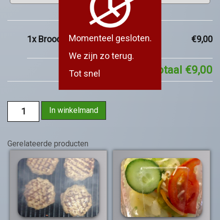
Momenteel gesloten.
1x
Broodje Kipschnitzel
€9,00
We zijn zo terug.
Subtotaal
€9,00
Tot snel
In winkelmand
Gerelateerde producten