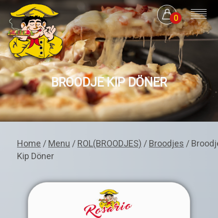
0
BROODJE KIP DÖNER
Home
/
Menu
/
ROL(BROODJES)
/
Broodjes
/ Broodj
Kip Döner