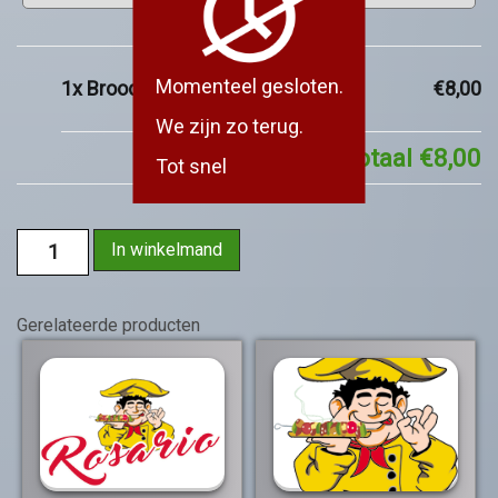
Momenteel gesloten.
1x
Broodje Kip Döner
€8,00
We zijn zo terug.
Subtotaal
€8,00
Tot snel
In winkelmand
Gerelateerde producten