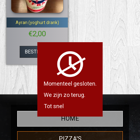
Ayran (yoghurt drank)
€
2,00
BESTEL NU
Momenteel gesloten.
We zijn zo terug.
Tot snel
HOME
PIZZA'S