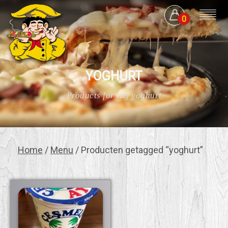
0
YOGHURT
Products for tag yoghurt
Home
/
Menu
/ Producten getagged “yoghurt”