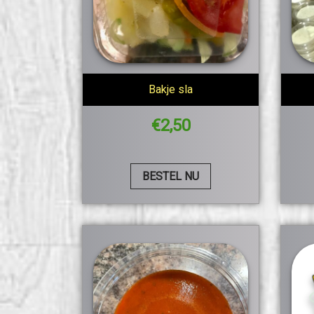
Bakje sla
€
2,50
BESTEL NU