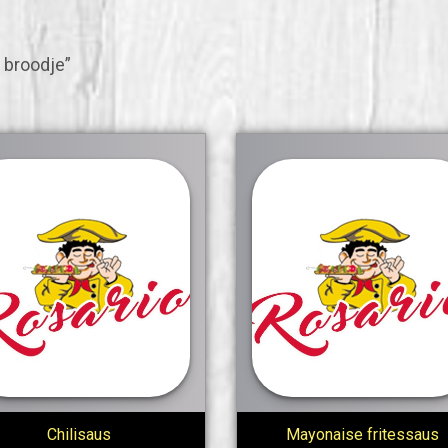
 broodje”
Chilisaus
Mayonaise fritessaus