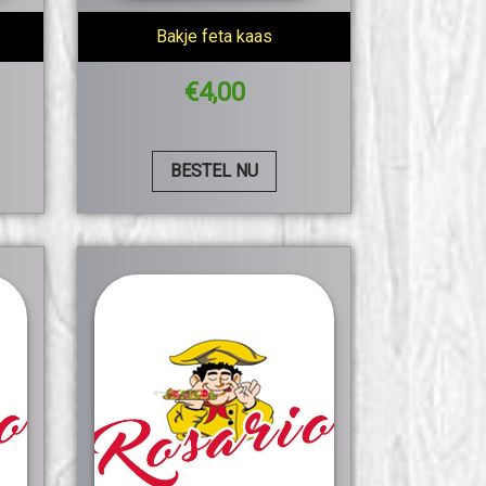
Bakje feta kaas
€
4,00
BESTEL NU