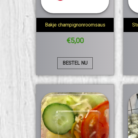
Bakje champignonroomsaus
St
€
5,00
BESTEL NU