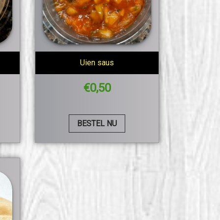
Uien saus
€
0,50
BESTEL NU