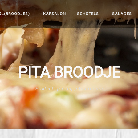
OL(BROODJES)
KAPSALON
SCHOTELS
SALADES
PITA BROODJE
Products for tag pita broodje