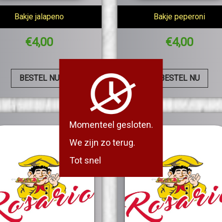
Bakje jalapeno
Bakje peperoni
€
4,00
€
4,00
BESTEL NU
BESTEL NU
Momenteel gesloten.
We zijn zo terug.
Tot snel