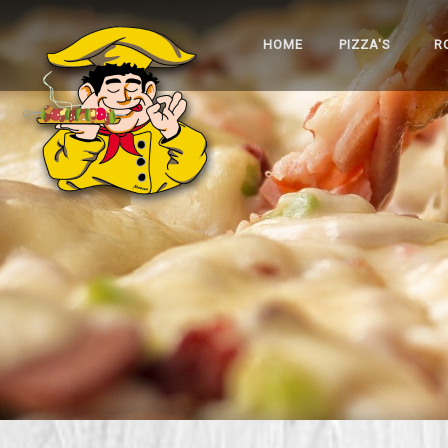
HOME
PIZZA'S
R