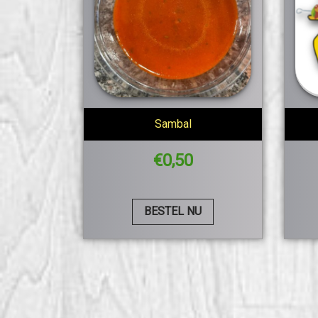
Sambal
€
0,50
BESTEL NU