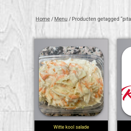
Home
/
Menu
/ Producten getagged “pita
Witte kool salade