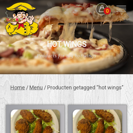
0
HOT WINGS
Products for tag hot wings
Home
/
Menu
/ Producten getagged “hot wings”