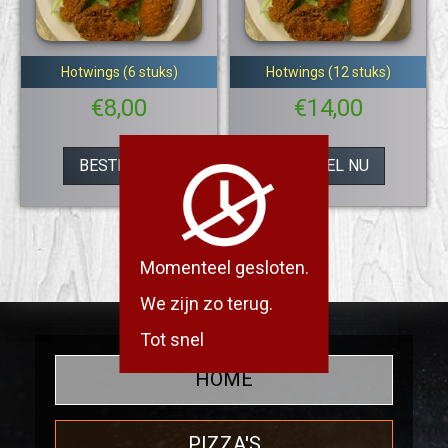
Hotwings (6 stuks)
Hotwings (12 stuks)
€
8,00
€
14,00
BESTEL NU
BESTEL NU
Momenteel gesloten.
We zijn zo terug.
Tot snel
HOME
PIZZA'S