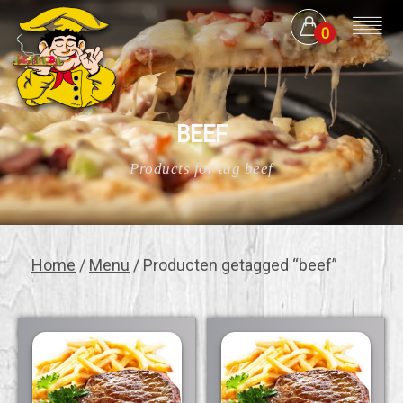
0
BEEF
Products for tag beef
Home
/
Menu
/ Producten getagged “beef”